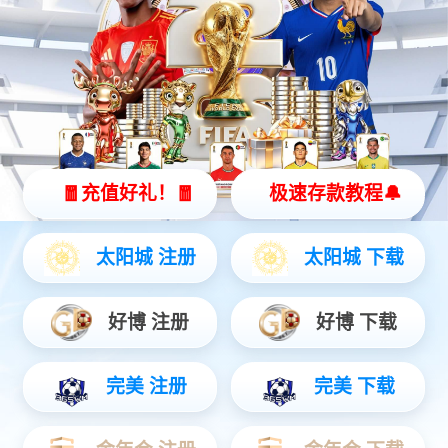
内控产品体系
大数据与人工智能
科技研发
我们长期开展科技研发活动，组织技术课题研究，致力解决
基础物业管理痛点和赋能行业发展。同时非常注重知识产权
保护，截至2021年5月，共获得知识产权逾300项，申请中
近100项，包括专利、软著、商标等。